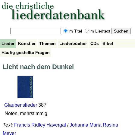
im Titel
im Liedtext
Lieder
Künstler
Themen
Liederbücher
CDs
Bibel
Häufig gestellte Fragen
Licht nach dem Dunkel
Glaubenslieder
387
Noten, mehrstimmig
Text:
Francis Ridley Havergal
/
Johanna Maria Rosina
Meyer