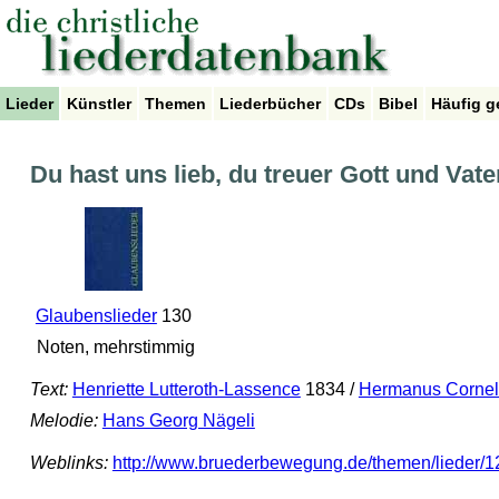
Lieder
Künstler
Themen
Liederbücher
CDs
Bibel
Häufig g
Du hast uns lieb, du treuer Gott und Vate
Glaubenslieder
130
Noten, mehrstimmig
Text:
Henriette Lutteroth-Lassence
1834 /
Hermanus Cornel
Melodie:
Hans Georg Nägeli
Weblinks:
http://www.bruederbewegung.de/themen/lieder/