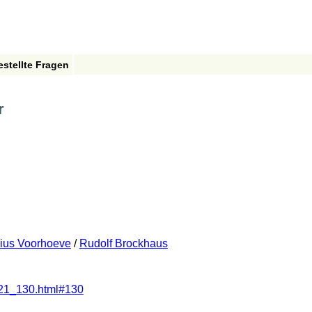
estellte Fragen
r
ius Voorhoeve
/
Rudolf Brockhaus
121_130.html#130