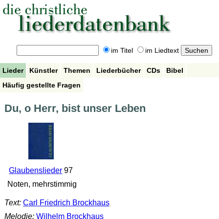
im Titel
im Liedtext
Lieder
Künstler
Themen
Liederbücher
CDs
Bibel
Häufig gestellte Fragen
Du, o Herr, bist unser Leben
Glaubenslieder
97
Noten, mehrstimmig
Text:
Carl Friedrich Brockhaus
Melodie:
Wilhelm Brockhaus