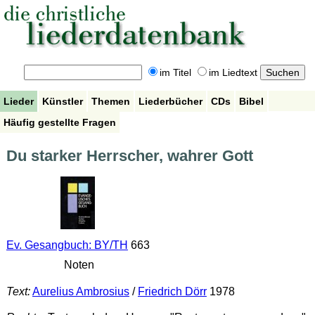
im Titel
im Liedtext
Lieder
Künstler
Themen
Liederbücher
CDs
Bibel
Häufig gestellte Fragen
Du starker Herrscher, wahrer Gott
Ev. Gesangbuch: BY/TH
663
Noten
Text:
Aurelius Ambrosius
/
Friedrich Dörr
1978