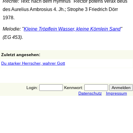
Rechte:
Text: nach dem Hymnus "Rector potens verax deus"
des Aurelius Ambrosius 4. Jh.; Strophe 3 Friedrich Dörr
1978.
Melodie: "
Kleine Tröpflein Wasser, kleine Körnlein Sand
"
(EG 453).
Zuletzt angesehen:
Du starker Herrscher, wahrer Gott
Login:
Kennwort:
Datenschutz
Impressum