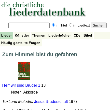
im Titel
im Liedtext
Lieder
Künstler
Themen
Liederbücher
CDs
Bibel
Häufig gestellte Fragen
Zum Himmel bist du gefahren
Herr wir sind Brüder 1
13
Noten, Akkorde
Text und Melodie:
Jesus-Bruderschaft
1977