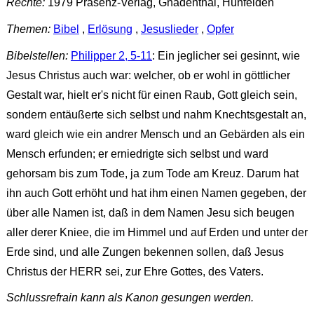
Rechte:
1979 Präsenz-Verlag, Gnadenthal, Hünfelden
Themen:
Bibel
,
Erlösung
,
Jesuslieder
,
Opfer
Bibelstellen:
Philipper 2, 5-11
: Ein jeglicher sei gesinnt, wie
Jesus Christus auch war: welcher, ob er wohl in göttlicher
Gestalt war, hielt er's nicht für einen Raub, Gott gleich sein,
sondern entäußerte sich selbst und nahm Knechtsgestalt an,
ward gleich wie ein andrer Mensch und an Gebärden als ein
Mensch erfunden; er erniedrigte sich selbst und ward
gehorsam bis zum Tode, ja zum Tode am Kreuz. Darum hat
ihn auch Gott erhöht und hat ihm einen Namen gegeben, der
über alle Namen ist, daß in dem Namen Jesu sich beugen
aller derer Kniee, die im Himmel und auf Erden und unter der
Erde sind, und alle Zungen bekennen sollen, daß Jesus
Christus der HERR sei, zur Ehre Gottes, des Vaters.
Schlussrefrain kann als Kanon gesungen werden.