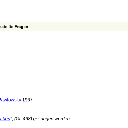
estellte Fragen
 Pawlowsky
1967
Gaben
", (GL 468) gesungen werden.