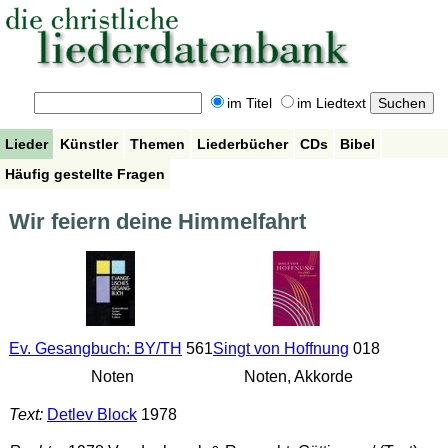
im Titel
im Liedtext
Lieder
Künstler
Themen
Liederbücher
CDs
Bibel
Häufig gestellte Fragen
Wir feiern deine Himmelfahrt
Ev. Gesangbuch: BY/TH
561
Singt von Hoffnung
018
Noten
Noten, Akkorde
Text:
Detlev Block
1978