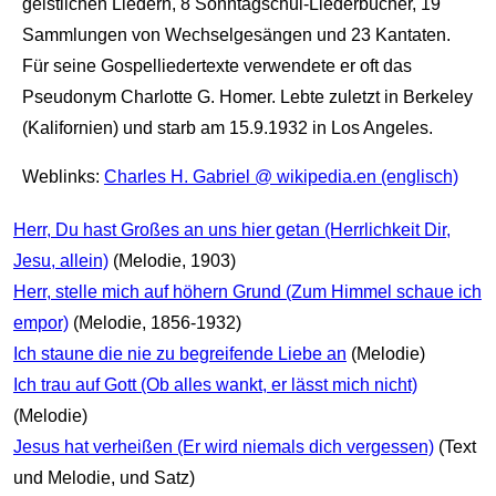
geistlichen Liedern, 8 Sonntagschul-Liederbücher, 19
Sammlungen von Wechselgesängen und 23 Kantaten.
Für seine Gospelliedertexte verwendete er oft das
Pseudonym Charlotte G. Homer. Lebte zuletzt in Berkeley
(Kalifornien) und starb am 15.9.1932 in Los Angeles.
Weblinks:
Charles H. Gabriel @ wikipedia.en (englisch)
Herr, Du hast Großes an uns hier getan (Herrlichkeit Dir,
Jesu, allein)
(Melodie, 1903)
Herr, stelle mich auf höhern Grund (Zum Himmel schaue ich
empor)
(Melodie, 1856-1932)
Ich staune die nie zu begreifende Liebe an
(Melodie)
Ich trau auf Gott (Ob alles wankt, er lässt mich nicht)
(Melodie)
Jesus hat verheißen (Er wird niemals dich vergessen)
(Text
und Melodie, und Satz)