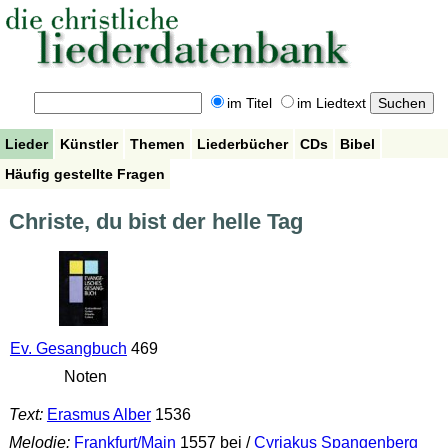
im Titel
im Liedtext
Lieder
Künstler
Themen
Liederbücher
CDs
Bibel
Häufig gestellte Fragen
Christe, du bist der helle Tag
Ev. Gesangbuch
469
Noten
Text:
Erasmus Alber
1536
Melodie:
Frankfurt/Main
1557 bei /
Cyriakus Spangenberg