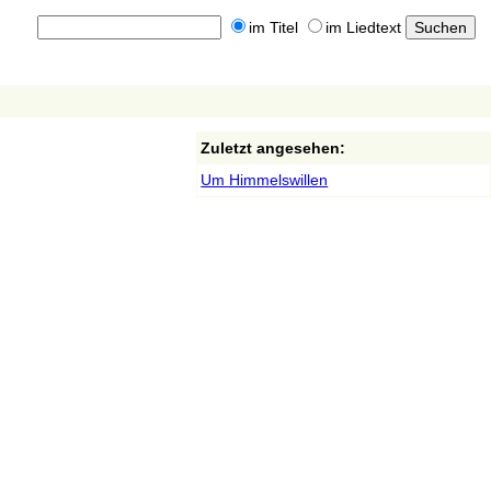
im Titel
im Liedtext
Zuletzt angesehen:
Um Himmelswillen