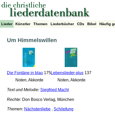
Lieder
Künstler
Themen
Liederbücher
CDs
Bibel
Häufig g
Um Himmelswillen
Die Fontäne in blau
175
Lebenslieder plus
137
Noten, Akkorde
Noten, Akkorde
Text und Melodie:
Siegfried Macht
Rechte:
Don Bosco Verlag, München
Themen:
Nächstenliebe
,
Schöpfung