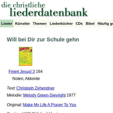
Lieder
Künstler
Themen
Liederbücher
CDs
Bibel
Häufig g
Will bei Dir zur Schule gehn
Feiert Jesus! 3
164
Noten, Akkorde
Text:
Christoph Zehendner
Melodie:
Melody Green-Sievright
1977
Original:
Make My Life A Prayer To You