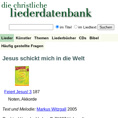
im Titel
im Liedtext
Lieder
Künstler
Themen
Liederbücher
CDs
Bibel
Häufig gestellte Fragen
Jesus schickt mich in die Welt
Feiert Jesus! 3
187
Noten, Akkorde
Text und Melodie:
Markus Witzgall
2005