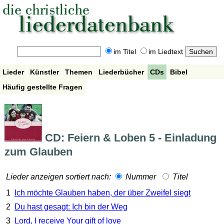
im Titel
im Liedtext
Lieder
Künstler
Themen
Liederbücher
CDs
Bibel
Häufig gestellte Fragen
CD: Feiern & Loben 5 - Einladung
zum Glauben
Lieder anzeigen sortiert nach:
Nummer
Titel
1
Ich möchte Glauben haben, der über Zweifel siegt
2
Du hast gesagt: Ich bin der Weg
3
Lord, I receive Your gift of love