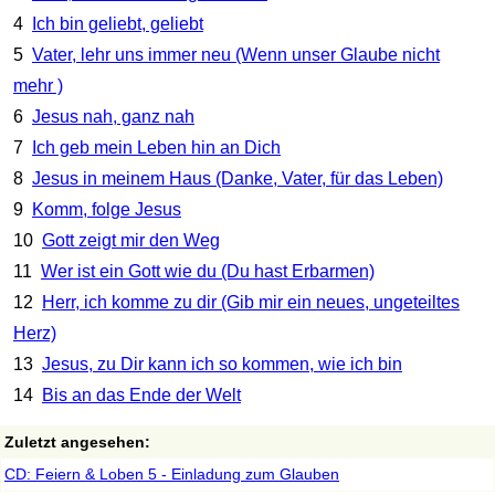
4
Ich bin geliebt, geliebt
5
Vater, lehr uns immer neu (Wenn unser Glaube nicht
mehr )
6
Jesus nah, ganz nah
7
Ich geb mein Leben hin an Dich
8
Jesus in meinem Haus (Danke, Vater, für das Leben)
9
Komm, folge Jesus
10
Gott zeigt mir den Weg
11
Wer ist ein Gott wie du (Du hast Erbarmen)
12
Herr, ich komme zu dir (Gib mir ein neues, ungeteiltes
Herz)
13
Jesus, zu Dir kann ich so kommen, wie ich bin
14
Bis an das Ende der Welt
Zuletzt angesehen:
CD: Feiern & Loben 5 - Einladung zum Glauben