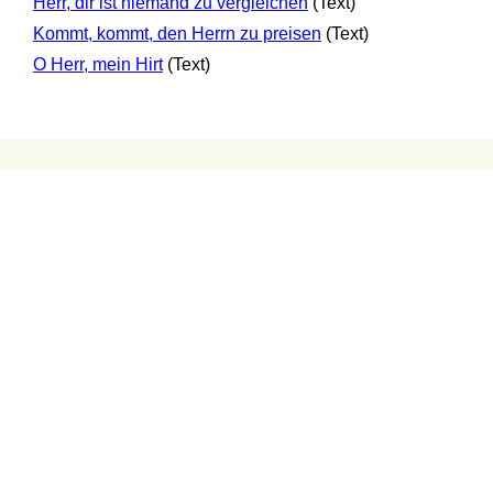
Herr, dir ist niemand zu vergleichen
(Text)
Kommt, kommt, den Herrn zu preisen
(Text)
O Herr, mein Hirt
(Text)