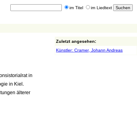
im Titel
im Liedtext
Zuletzt angesehen:
Künstler: Cramer, Johann Andreas
nsistorialrat in
ie in Kiel.
tungen älterer