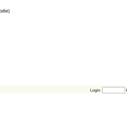
odie)
Login: