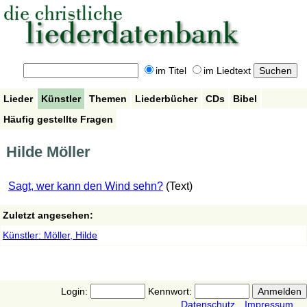
im Titel
im Liedtext
Lieder
Künstler
Themen
Liederbücher
CDs
Bibel
Häufig gestellte Fragen
Hilde Möller
Sagt, wer kann den Wind sehn?
(Text)
Zuletzt angesehen:
Künstler: Möller, Hilde
Login:
Kennwort:
Datenschutz
Impressum