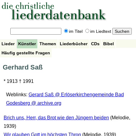
im Titel
im Liedtext
Lieder
Künstler
Themen
Liederbücher
CDs
Bibel
Häufig gestellte Fragen
Gerhard Saß
* 1913 † 1991
Weblinks:
Gerard Saß @ Erlöserkirchengemeinde Bad
Godesberg @ archive.org
Brich uns, Herr, das Brot wie den Jüngern beiden
(Melodie,
1939)
Wir glauben Gott im höchsten Thron
(Melodie, 1939)