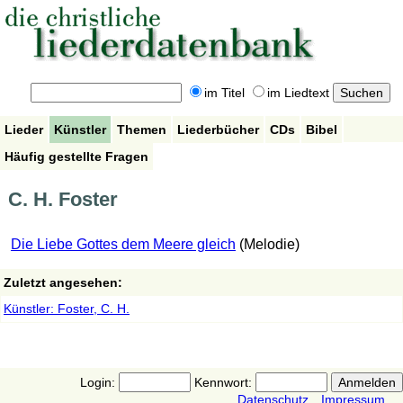
im Titel
im Liedtext
Lieder
Künstler
Themen
Liederbücher
CDs
Bibel
Häufig gestellte Fragen
C. H. Foster
Die Liebe Gottes dem Meere gleich
(Melodie)
Zuletzt angesehen:
Künstler: Foster, C. H.
Login:
Kennwort:
Datenschutz
Impressum