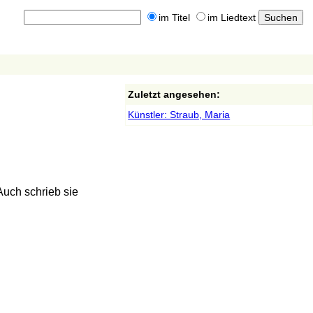
im Titel
im Liedtext
Zuletzt angesehen:
Künstler: Straub, Maria
Auch schrieb sie