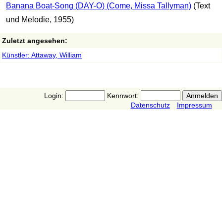
Banana Boat-Song (DAY-O) (Come, Missa Tallyman)
(Text
und Melodie, 1955)
Zuletzt angesehen:
Künstler: Attaway, William
Login:
Kennwort:
Datenschutz
Impressum