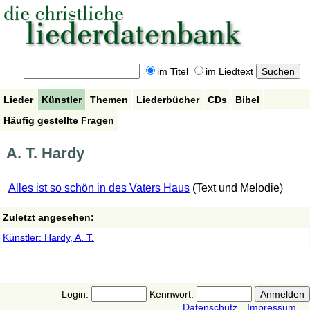
im Titel
im Liedtext
Lieder
Künstler
Themen
Liederbücher
CDs
Bibel
Häufig gestellte Fragen
A. T. Hardy
Alles ist so schön in des Vaters Haus
(Text und Melodie)
Zuletzt angesehen:
Künstler: Hardy, A. T.
Login:
Kennwort:
Datenschutz
Impressum