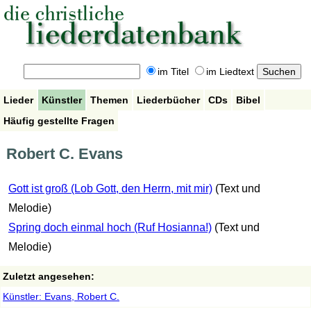
im Titel
im Liedtext
Lieder
Künstler
Themen
Liederbücher
CDs
Bibel
Häufig gestellte Fragen
Robert C. Evans
Gott ist groß (Lob Gott, den Herrn, mit mir)
(Text und
Melodie)
Spring doch einmal hoch (Ruf Hosianna!)
(Text und
Melodie)
Zuletzt angesehen:
Künstler: Evans, Robert C.