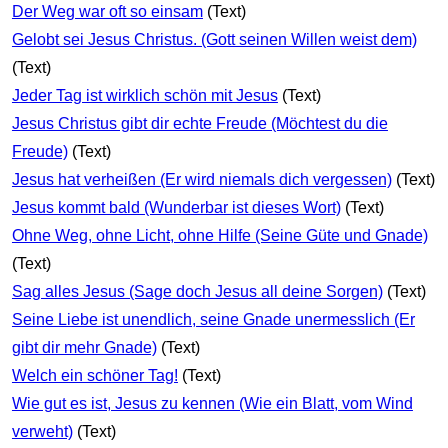
Der Weg war oft so einsam
(Text)
Gelobt sei Jesus Christus. (Gott seinen Willen weist dem)
(Text)
Jeder Tag ist wirklich schön mit Jesus
(Text)
Jesus Christus gibt dir echte Freude (Möchtest du die
Freude)
(Text)
Jesus hat verheißen (Er wird niemals dich vergessen)
(Text)
Jesus kommt bald (Wunderbar ist dieses Wort)
(Text)
Ohne Weg, ohne Licht, ohne Hilfe (Seine Güte und Gnade)
(Text)
Sag alles Jesus (Sage doch Jesus all deine Sorgen)
(Text)
Seine Liebe ist unendlich, seine Gnade unermesslich (Er
gibt dir mehr Gnade)
(Text)
Welch ein schöner Tag!
(Text)
Wie gut es ist, Jesus zu kennen (Wie ein Blatt, vom Wind
verweht)
(Text)