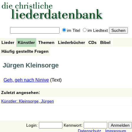
im Titel
im Liedtext
Lieder
Künstler
Themen
Liederbücher
CDs
Bibel
Häufig gestellte Fragen
Jürgen Kleinsorge
Geh, geh nach Ninive
(Text)
Zuletzt angesehen:
Künstler: Kleinsorge, Jürgen
Login:
Kennwort:
Datenschutz
Impressum