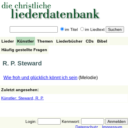
im Titel
im Liedtext
Lieder
Künstler
Themen
Liederbücher
CDs
Bibel
Häufig gestellte Fragen
R. P. Steward
Wie froh und glücklich könnt ich sein
(Melodie)
Zuletzt angesehen:
Künstler: Steward, R. P.
Login:
Kennwort:
Datenschutz
Impressum