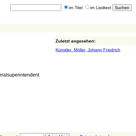
im Titel
im Liedtext
Zuletzt angesehen:
Künstler: Möller, Johann Friedrich
eralsuperintendent