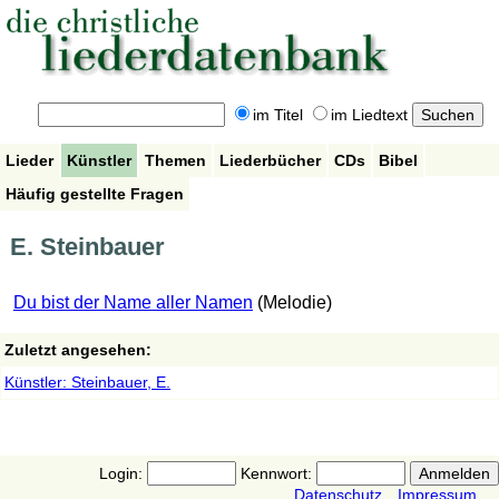
im Titel
im Liedtext
Lieder
Künstler
Themen
Liederbücher
CDs
Bibel
Häufig gestellte Fragen
E. Steinbauer
Du bist der Name aller Namen
(Melodie)
Zuletzt angesehen:
Künstler: Steinbauer, E.
Login:
Kennwort:
Datenschutz
Impressum