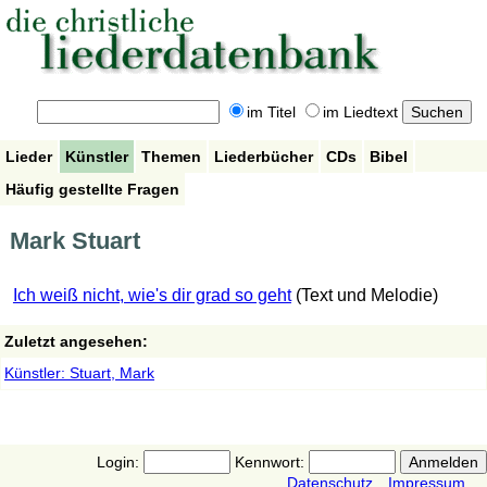
im Titel
im Liedtext
Lieder
Künstler
Themen
Liederbücher
CDs
Bibel
Häufig gestellte Fragen
Mark Stuart
Ich weiß nicht, wie's dir grad so geht
(Text und Melodie)
Zuletzt angesehen:
Künstler: Stuart, Mark
Login:
Kennwort:
Datenschutz
Impressum