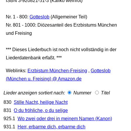
ISBN 3-920821-51-3 (Kaliko weinrot)
Nr. 1 - 800:
Gotteslob
(Allgemeiner Teil)
Nr. 801 - 1000: Diözesanteil des Erzbistums München
und Freising
*** Dieses Liederbuch ist noch nicht vollständig in der
Liederdatenbank erfaßt. ***
Weblinks:
Erzbistum München-Freising
,
Gotteslob
(München u. Freising) @ Amazon.de
Lieder anzeigen sortiert nach:
Nummer
Titel
830
Stille Nacht, heilige Nacht
831
O du fröhliche, o du selige
925.1
Wo zwei oder drei in meinem Namen (Kanon)
931.1
Herr, erbarme dich, erbarme dich