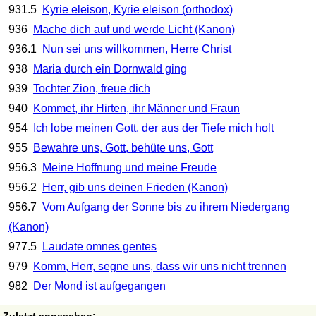
931.5
Kyrie eleison, Kyrie eleison (orthodox)
936
Mache dich auf und werde Licht (Kanon)
936.1
Nun sei uns willkommen, Herre Christ
938
Maria durch ein Dornwald ging
939
Tochter Zion, freue dich
940
Kommet, ihr Hirten, ihr Männer und Fraun
954
Ich lobe meinen Gott, der aus der Tiefe mich holt
955
Bewahre uns, Gott, behüte uns, Gott
956.3
Meine Hoffnung und meine Freude
956.2
Herr, gib uns deinen Frieden (Kanon)
956.7
Vom Aufgang der Sonne bis zu ihrem Niedergang
(Kanon)
977.5
Laudate omnes gentes
979
Komm, Herr, segne uns, dass wir uns nicht trennen
982
Der Mond ist aufgegangen