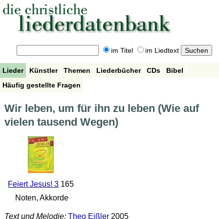
im Titel
im Liedtext
Lieder
Künstler
Themen
Liederbücher
CDs
Bibel
Häufig gestellte Fragen
Wir leben, um für ihn zu leben (Wie auf
vielen tausend Wegen)
Feiert Jesus! 3
165
Noten, Akkorde
Text und Melodie:
Theo Eißler
2005