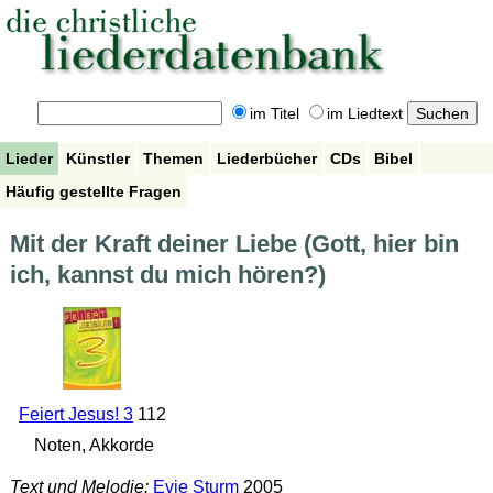
im Titel
im Liedtext
Lieder
Künstler
Themen
Liederbücher
CDs
Bibel
Häufig gestellte Fragen
Mit der Kraft deiner Liebe (Gott, hier bin
ich, kannst du mich hören?)
Feiert Jesus! 3
112
Noten, Akkorde
Text und Melodie:
Evie Sturm
2005