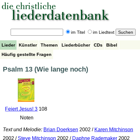
im Titel
im Liedtext
Lieder
Künstler
Themen
Liederbücher
CDs
Bibel
Häufig gestellte Fragen
Psalm 13 (Wie lange noch)
Feiert Jesus! 3
108
Noten
Text und Melodie:
Brian Doerksen
2002 /
Karen Mitchinson
2002 /
Steve Mitchinson
2002 /
Daphne Rademaker
2002