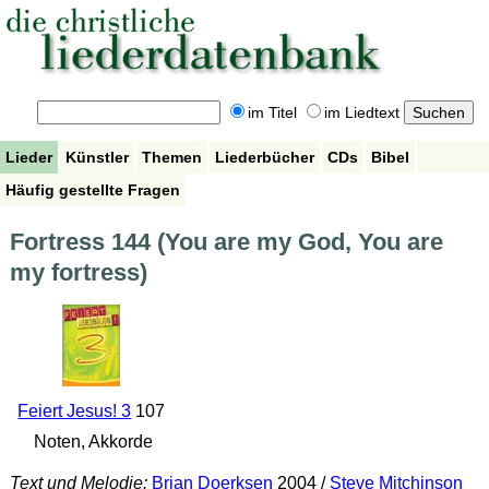
im Titel
im Liedtext
Lieder
Künstler
Themen
Liederbücher
CDs
Bibel
Häufig gestellte Fragen
Fortress 144 (You are my God, You are
my fortress)
Feiert Jesus! 3
107
Noten, Akkorde
Text und Melodie:
Brian Doerksen
2004 /
Steve Mitchinson