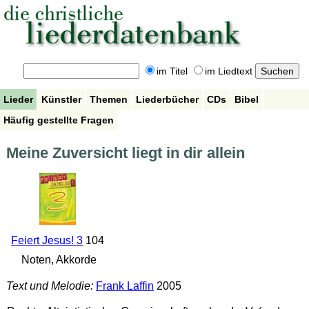
im Titel
im Liedtext
Lieder
Künstler
Themen
Liederbücher
CDs
Bibel
Häufig gestellte Fragen
Meine Zuversicht liegt in dir allein
Feiert Jesus! 3
104
Noten, Akkorde
Text und Melodie:
Frank Laffin
2005