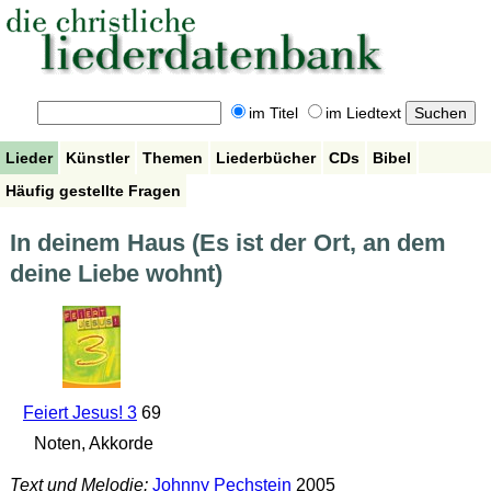
im Titel
im Liedtext
Lieder
Künstler
Themen
Liederbücher
CDs
Bibel
Häufig gestellte Fragen
In deinem Haus (Es ist der Ort, an dem
deine Liebe wohnt)
Feiert Jesus! 3
69
Noten, Akkorde
Text und Melodie:
Johnny Pechstein
2005