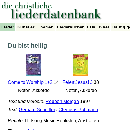
Lieder
Künstler
Themen
Liederbücher
CDs
Bibel
Häufig g
Du bist heilig
Come to Worship 1+2
14
Feiert Jesus! 3
38
Noten, Akkorde
Noten, Akkorde
Text und Melodie:
Reuben Morgan
1997
Text:
Gerhard Schnitter
/
Clemens Bultmann
Rechte:
Hillsong Music Publishin, Australien