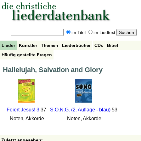
im Titel
im Liedtext
Lieder
Künstler
Themen
Liederbücher
CDs
Bibel
Häufig gestellte Fragen
Hallelujah, Salvation and Glory
Feiert Jesus! 3
37
S.O.N.G. (2. Auflage - blau)
53
Noten, Akkorde
Noten, Akkorde
Zuletzt angesehen: