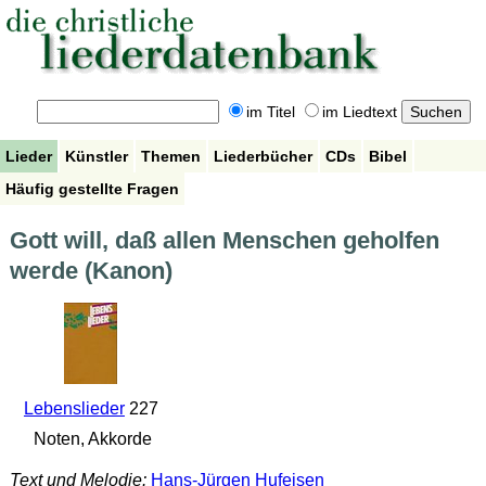
im Titel
im Liedtext
Lieder
Künstler
Themen
Liederbücher
CDs
Bibel
Häufig gestellte Fragen
Gott will, daß allen Menschen geholfen
werde (Kanon)
Lebenslieder
227
Noten, Akkorde
Text und Melodie:
Hans-Jürgen Hufeisen