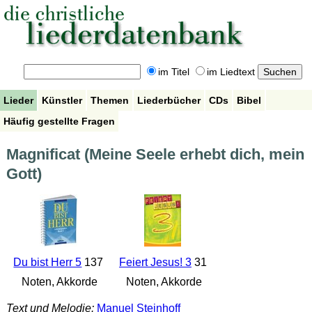
im Titel
im Liedtext
Lieder
Künstler
Themen
Liederbücher
CDs
Bibel
Häufig gestellte Fragen
Magnificat (Meine Seele erhebt dich, mein
Gott)
Du bist Herr 5
137
Feiert Jesus! 3
31
Noten, Akkorde
Noten, Akkorde
Text und Melodie:
Manuel Steinhoff