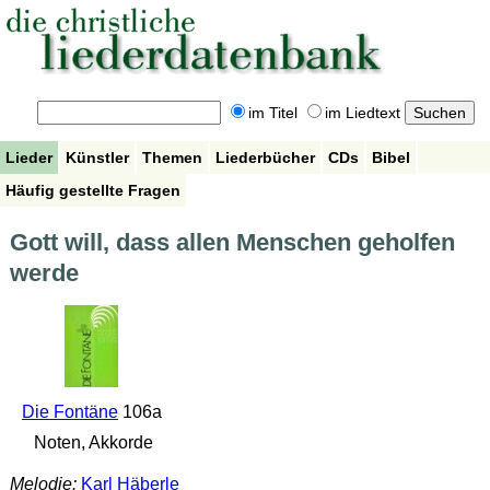
im Titel
im Liedtext
Lieder
Künstler
Themen
Liederbücher
CDs
Bibel
Häufig gestellte Fragen
Gott will, dass allen Menschen geholfen
werde
Die Fontäne
106a
Noten, Akkorde
Melodie:
Karl Häberle