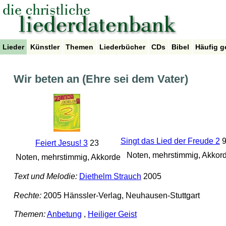
Lieder
Künstler
Themen
Liederbücher
CDs
Bibel
Häufig g
Wir beten an (Ehre sei dem Vater)
Singt das Lied der Freude 2
9
Feiert Jesus! 3
23
Noten, mehrstimmig, Akkor
Noten, mehrstimmig, Akkorde
Text und Melodie:
Diethelm Strauch
2005
Rechte:
2005 Hänssler-Verlag, Neuhausen-Stuttgart
Themen:
Anbetung
,
Heiliger Geist