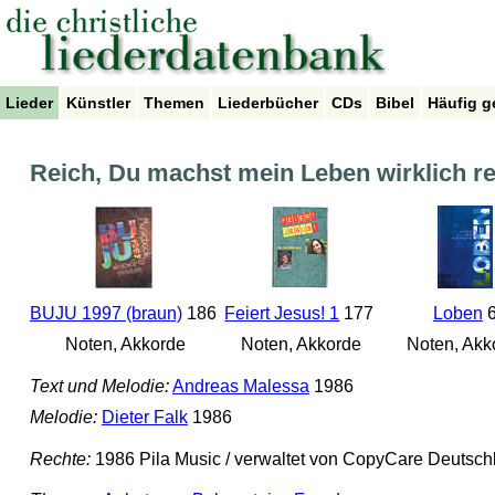
Lieder
Künstler
Themen
Liederbücher
CDs
Bibel
Häufig g
Reich, Du machst mein Leben wirklich re
BUJU 1997 (braun)
186
Feiert Jesus! 1
177
Loben
Noten, Akkorde
Noten, Akkorde
Noten, Akk
Text und Melodie:
Andreas Malessa
1986
Melodie:
Dieter Falk
1986
Rechte:
1986 Pila Music / verwaltet von CopyCare Deutsch