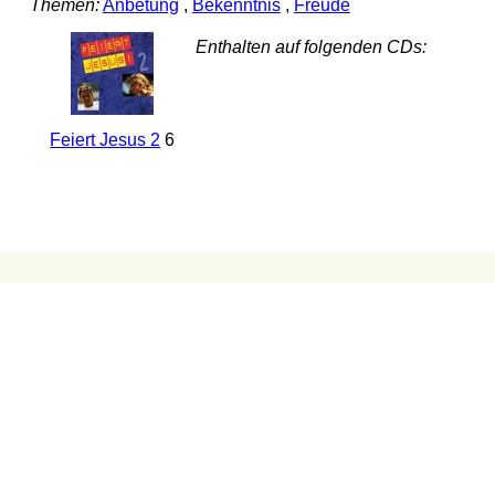
Themen:
Anbetung
,
Bekenntnis
,
Freude
Enthalten auf folgenden CDs:
Feiert Jesus 2
6