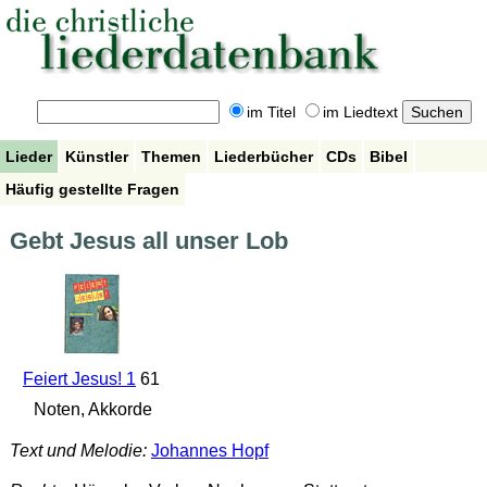
im Titel
im Liedtext
Lieder
Künstler
Themen
Liederbücher
CDs
Bibel
Häufig gestellte Fragen
Gebt Jesus all unser Lob
Feiert Jesus! 1
61
Noten, Akkorde
Text und Melodie:
Johannes Hopf