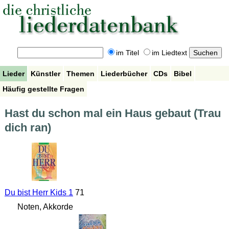
im Titel
im Liedtext
Lieder
Künstler
Themen
Liederbücher
CDs
Bibel
Häufig gestellte Fragen
Hast du schon mal ein Haus gebaut (Trau
dich ran)
Du bist Herr Kids 1
71
Noten, Akkorde