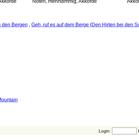
Akkorde
Noten, mehrstimmig, Akkorde
Akko
n den Bergen
,
Geh, ruf es auf dem Berge (Den Hirten bei den S
Mountain
Login: