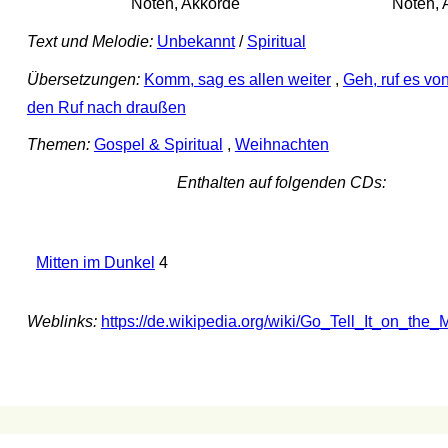
Noten, Akkorde
Noten, 
Text und Melodie:
Unbekannt
/
Spiritual
Übersetzungen:
Komm, sag es allen weiter
,
Geh, ruf es vo
den Ruf nach draußen
Themen:
Gospel & Spiritual
,
Weihnachten
Enthalten auf folgenden CDs:
Mitten im Dunkel
4
Weblinks:
https://de.wikipedia.org/wiki/Go_Tell_It_on_the_