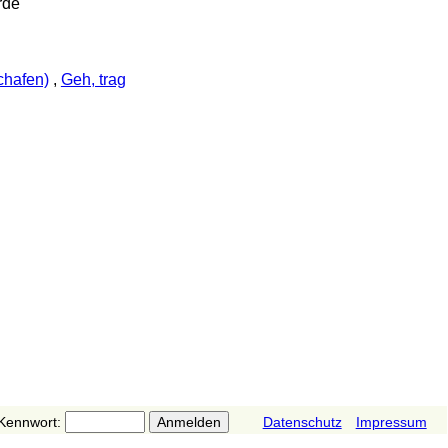
rde
chafen)
,
Geh, trag
Kennwort:
Datenschutz
Impressum