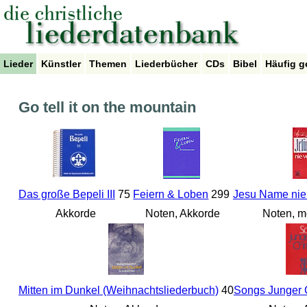
Lieder
Künstler
Themen
Liederbücher
CDs
Bibel
Häufig g
Go tell it on the mountain
Das große Bepeli III
75
Feiern & Loben
299
Jesu Name nie 
Akkorde
Noten, Akkorde
Noten, m
Mitten im Dunkel (Weihnachtsliederbuch)
40
Songs Junger 