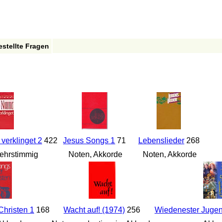
estellte Fragen
verklinget 2
422
Jesus Songs 1
71
Lebenslieder
268
ehrstimmig
Noten, Akkorde
Noten, Akkorde
Christen 1
168
Wacht auf! (1974)
256
Wiedenester Jugen