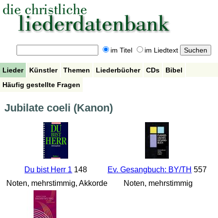
im Titel
im Liedtext
Lieder
Künstler
Themen
Liederbücher
CDs
Bibel
Häufig gestellte Fragen
Jubilate coeli (Kanon)
Du bist Herr 1
148
Ev. Gesangbuch: BY/TH
557
Noten, mehrstimmig, Akkorde
Noten, mehrstimmig