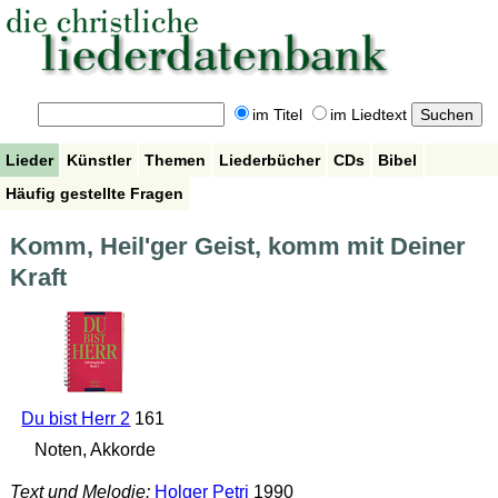
im Titel
im Liedtext
Lieder
Künstler
Themen
Liederbücher
CDs
Bibel
Häufig gestellte Fragen
Komm, Heil'ger Geist, komm mit Deiner
Kraft
Du bist Herr 2
161
Noten, Akkorde
Text und Melodie:
Holger Petri
1990