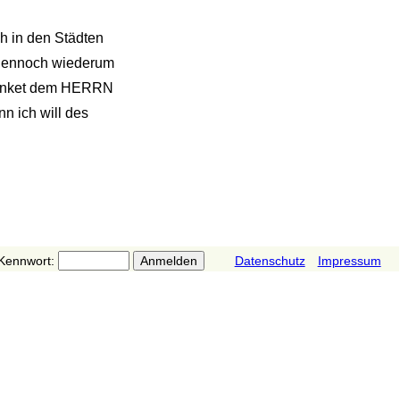
eh in den Städten
n dennoch wiederum
"Danket dem HERRN
n ich will des
Kennwort:
Datenschutz
Impressum