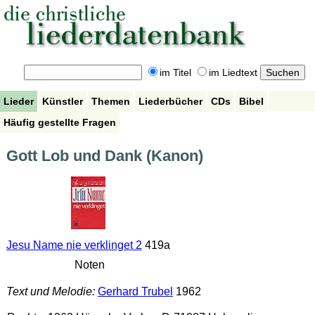
im Titel
im Liedtext
Lieder
Künstler
Themen
Liederbücher
CDs
Bibel
Häufig gestellte Fragen
Gott Lob und Dank (Kanon)
Jesu Name nie verklinget 2
419a
Noten
Text und Melodie:
Gerhard Trubel
1962